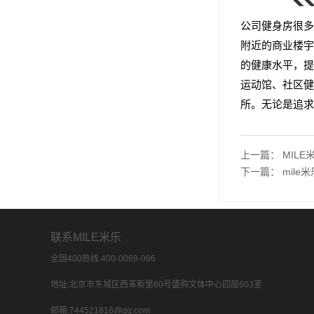
公司健身房很多
附近的商业楼宇
的健康水平，提
运动馆、社区健
所。无论是追求
上一篇：
MIL
下一篇：
mile
联系MILE米乐
全国400热线:400-0069-096
地址:北京市东城区西革新里60号盛购文体中心四层603室
邮箱:744521816@qq.com