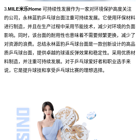
3.
MILE米乐Home
可持续性发展作为一家对环境保护高度关注
的公司，永林蓝豹乒乓球台面注重可持续发展。它使用环保材料
进行制造，并且在生产过程中采用节能技术，减少对环境的负面
影响。同时，该台面的耐用性也意味着不需要频繁更换，减少了
对资源的浪费。总结永林蓝豹乒乓球台面是一款创新设计的高品
质乒乓球台面，提供卓越的球道反弹效果和稳定性。采用优质材
料制造，并注重可持续发展。对于乒乓球爱好者和职业选手来
说，它是提升球技和享受乒乓球比赛的理想选择。